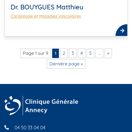
Dr. BOUYGUES Matthieu
Cardiologie et Maladies Vasculaires
Page 1 sur 9
1
2
3
4
5
…
»
Dernière page »
04 50 33 04 04