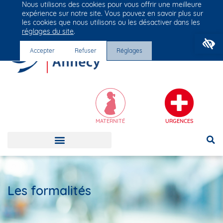
Nous utilisons des cookies pour vous offrir une meilleure
Groupe Vivalto Santé
expérience sur notre site. Vous pouvez en savoir plus sur
Entre nous, la vie
les cookies que nous utilisons ou les désactiver dans les
réglages du site
.
O
Accepter
Refuser
Réglages
MATERNITÉ
URGENCES
Les formalités