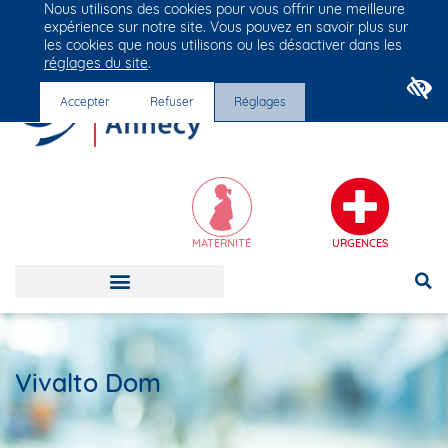
Nous utilisons des cookies pour vous offrir une meilleure
Groupe Vivalto Santé
expérience sur notre site. Vous pouvez en savoir plus sur
Entre nous, la vie
les cookies que nous utilisons ou les désactiver dans les
réglages du site
.
O
Accepter
Refuser
Réglages
MATERNITÉ
URGENCES
Vivalto Dom