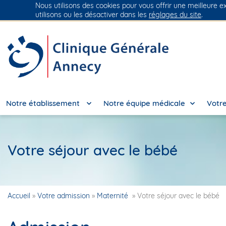
Nous utilisons des cookies pour vous offrir une meilleure e
Groupe Vivalto Santé
Entre nous, la vie
utilisons ou les désactiver dans les
réglages du site
.
Notre établissement
Notre équipe médicale
Votre
Votre séjour avec le bébé
Accueil
»
Votre admission
»
Maternité
»
Votre séjour avec le bébé