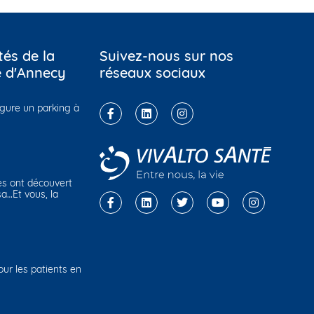
tés de la
Suivez-nous sur nos
e d'Annecy
réseaux sociaux
ugure un parking à
es ont découvert
sa…Et vous, la
r les patients en