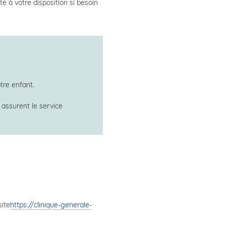
é à votre disposition si besoin
tre enfant.
 assurent le service
site
https://clinique-generale-