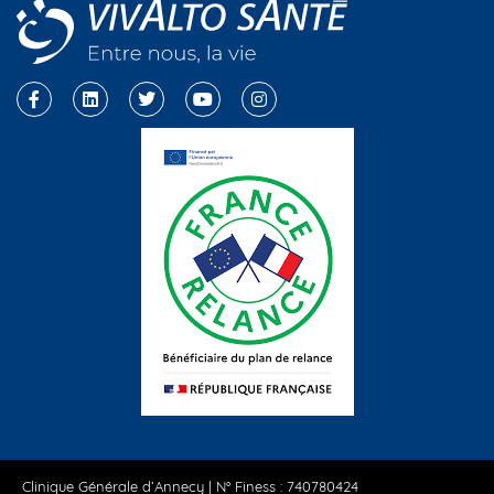
Clinique Générale d’Annecy | N° Finess : 740780424