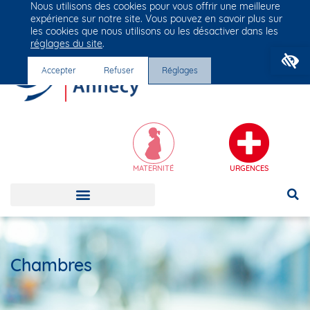
Nous utilisons des cookies pour vous offrir une meilleure
Groupe Vivalto Santé
expérience sur notre site. Vous pouvez en savoir plus sur
Entre nous, la vie
les cookies que nous utilisons ou les désactiver dans les
réglages du site
.
O
Accepter
Refuser
Réglages
MATERNITÉ
URGENCES
Chambres