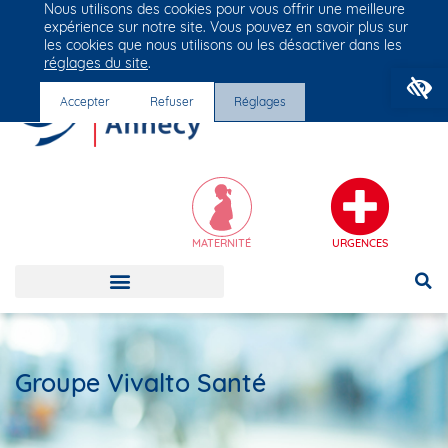
Nous utilisons des cookies pour vous offrir une meilleure
Groupe Vivalto Santé
expérience sur notre site. Vous pouvez en savoir plus sur
Entre nous, la vie
les cookies que nous utilisons ou les désactiver dans les
réglages du site
.
O
Accepter
Refuser
Réglages
MATERNITÉ
URGENCES
Groupe Vivalto Santé