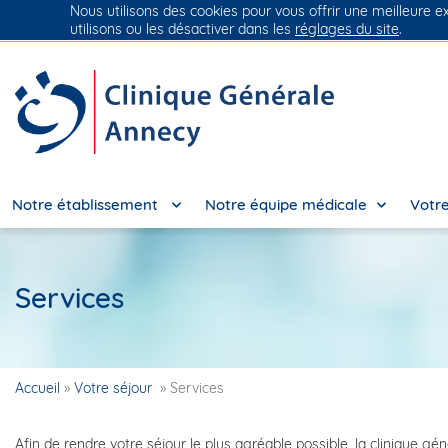
Nous utilisons des cookies pour vous offrir une meilleure e
Groupe Vivalto Santé
Entre nous, la vie
utilisons ou les désactiver dans les
réglages du site
.
Notre établissement
Notre équipe médicale
Votre
Services
Accueil
»
Votre séjour
»
Services
Afin de rendre votre séjour le plus agréable possible, la clinique gé