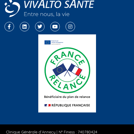
Clinique Générale d’Annecy | N° Finess : 740780424