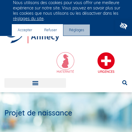
Nous utilisons des cookies pour vous offrir une meilleure
Groupe Vivalto Santé
expérience sur notre site. Vous pouvez en savoir plus sur
Entre nous, la vie
les cookies que nous utilisons ou les désactiver dans les
réglages du site
.
O
Accepter
Refuser
Réglages
MATERNITÉ
URGENCES
Projet de naissance