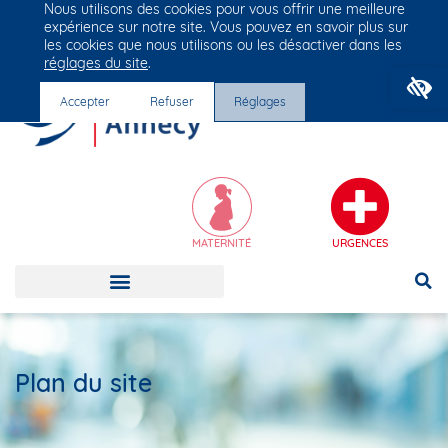
Nous utilisons des cookies pour vous offrir une meilleure
Groupe Vivalto Santé
expérience sur notre site. Vous pouvez en savoir plus sur
Entre nous, la vie
les cookies que nous utilisons ou les désactiver dans les
réglages du site
.
O
Accepter
Refuser
Réglages
MATERNITÉ
URGENCES
Plan du site