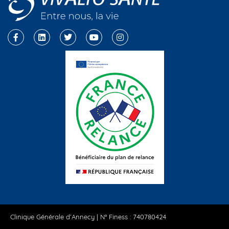
Clinique Générale d’Annecy | N° Finess : 740780424