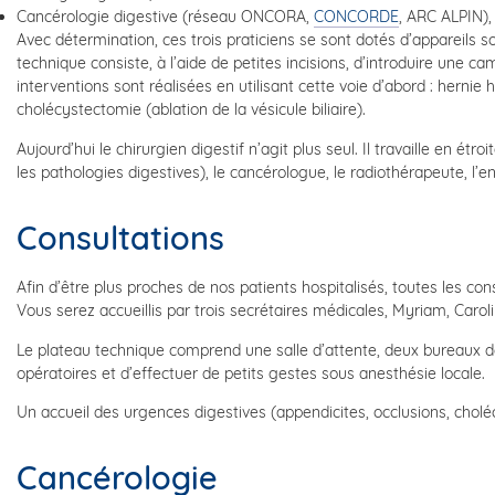
Cancérologie digestive (réseau ONCORA,
CONCORDE
, ARC ALPIN),
Avec détermination, ces trois praticiens se sont dotés d’appareils s
technique consiste, à l’aide de petites incisions, d’introduire une c
interventions sont réalisées en utilisant cette voie d’abord : hernie 
cholécystectomie (ablation de la vésicule biliaire).
Aujourd’hui le chirurgien digestif n’agit plus seul. Il travaille en ét
les pathologies digestives), le cancérologue, le radiothérapeute, l’
Consultations
Afin d’être plus proches de nos patients hospitalisés, toutes les co
Vous serez accueillis par trois secrétaires médicales, Myriam, Car
Le plateau technique comprend une salle d’attente, deux bureaux d
opératoires et d’effectuer de petits gestes sous anesthésie locale.
Un accueil des urgences digestives (appendicites, occlusions, chol
Cancérologie