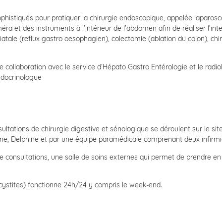
ophistiqués pour pratiquer la chirurgie endoscopique, appelée laparosc
améra et des instruments à l’intérieur de l’abdomen afin de réaliser l’
hiatale (reflux gastro oesophagien), colectomie (ablation du colon), chir
roite collaboration avec le service d’Hépato Gastro Entérologie et le radi
endocrinologue
nsultations de chirurgie digestive et sénologique se déroulent sur le s
oline, Delphine et par une équipe paramédicale comprenant deux infirmi
e consultations, une salle de soins externes qui permet de prendre e
écystites) fonctionne 24h/24 y compris le week-end.