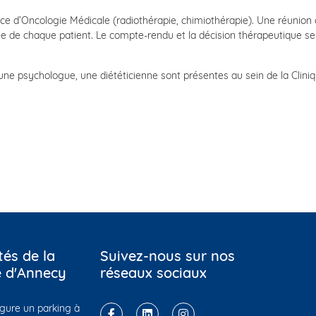
vice d’Oncologie Médicale (radiothérapie, chimiothérapie). Une réunion d
ée de chaque patient. Le compte-rendu et la décision thérapeutique 
 une psychologue, une diététicienne sont présentes au sein de la Cli
tés de la
Suivez-nous sur nos
e d'Annecy
réseaux sociaux
ugure un parking à