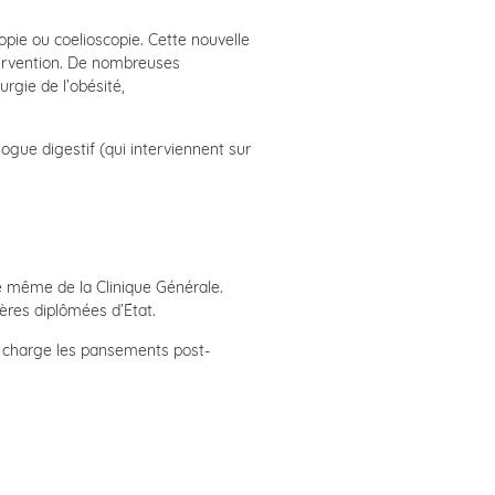
opie ou coelioscopie. Cette nouvelle
intervention. De nombreuses
urgie de l’obésité,
ologue digestif (qui interviennent sur
ite même de la Clinique Générale.
ères diplômées d’État.
n charge les pansements post-