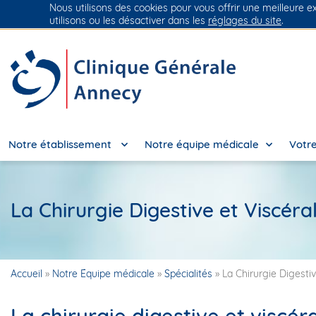
Nous utilisons des cookies pour vous offrir une meilleure e
Groupe Vivalto Santé
Entre nous, la vie
utilisons ou les désactiver dans les
réglages du site
.
Notre établissement
Notre équipe médicale
Votre
La Chirurgie Digestive et Viscéra
Accueil
»
Notre Équipe médicale
»
Spécialités
»
La Chirurgie Digestiv