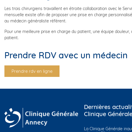
Les trois chirurgiens travaillent en étroite collaboration avec le Ser
mensuelle existe afin de proposer une prise en charge personnalis
au médecin généraliste référent.
Pour une meilleure prise en charge du patient, une équipe douleur,
patient.
Prendre RDV avec un médecin
Prendre rdv en ligne
Dernières actuali
Clinique Général
La Clinique Générale ina