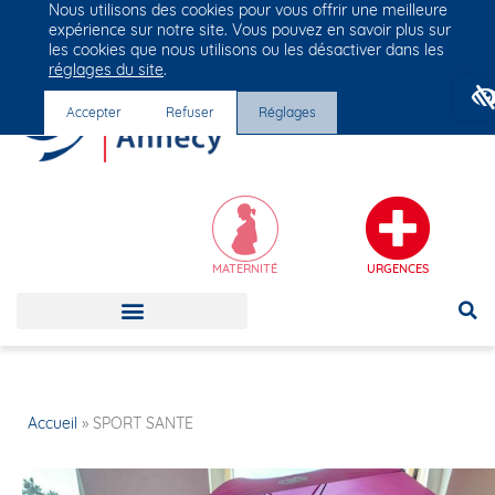
Nous utilisons des cookies pour vous offrir une meilleure
Groupe Vivalto Santé
expérience sur notre site. Vous pouvez en savoir plus sur
Entre nous, la vie
les cookies que nous utilisons ou les désactiver dans les
réglages du site
.
Accepter
Refuser
Réglages
MATERNITÉ
URGENCES
Accueil
»
SPORT SANTE