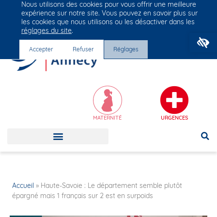
Nous utilisons des cookies pour vous offrir une meilleure
Groupe Vivalto Santé
expérience sur notre site. Vous pouvez en savoir plus sur
Entre nous, la vie
les cookies que nous utilisons ou les désactiver dans les
réglages du site
.
O
Accepter
Refuser
Réglages
MATERNITÉ
URGENCES
Accueil
»
Haute-Savoie : Le département semble plutôt
épargné mais 1 français sur 2 est en surpoids