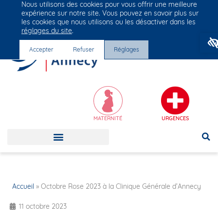
Nous utilisons des cookies pour vous offrir une meilleure
Groupe Vivalto Santé
expérience sur notre site. Vous pouvez en savoir plus sur
Entre nous, la vie
les cookies que nous utilisons ou les désactiver dans les
réglages du site
.
Accepter
Refuser
Réglages
MATERNITÉ
URGENCES
Accueil
»
Octobre Rose 2023 à la Clinique Générale d’Annecy
11 octobre 2023