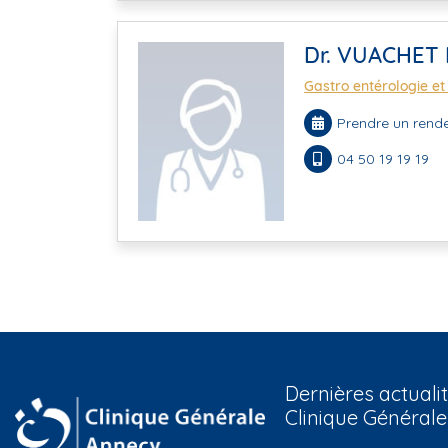
Dr. VUACHET 
Gastro entérologie et
Prendre un rende
04 50 19 19 19
Dernières actualit
Clinique Général