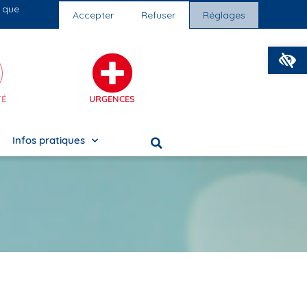
s que
os cliniques
Nous rejoindre
Accepter
Refuser
Réglages
O
TÉ
URGENCES
Infos pratiques