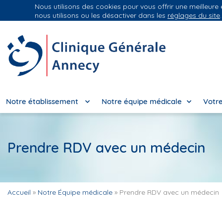
Nous utilisons des cookies pour vous offrir une meilleure
Groupe Vivalto Santé
Entre nous, la vie
nous utilisons ou les désactiver dans les
réglages du site
.
Notre établissement
Notre équipe médicale
Votre
Prendre RDV avec un médecin
Accueil
»
Notre Équipe médicale
»
Prendre RDV avec un médecin