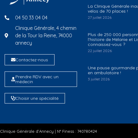
La Clinique Générale ina
vélos de 70 places !
04 50 33 04 04
27 juillet 2026
Clinique Générale, 4 chemin
Plus de 250 000 person
de la Tour la Reine, 74000
l’histoire de Mélanie et L
annecy
connaissez-vous ?
22 juillet 2026
Contactez-nous
Une pause gourmande po
en ambulatoire !
Prendre RDV avec un
3 juillet 2026
médecin
Choisir une spécialité
Clinique Générale d’Annecy | N° Finess : 740780424