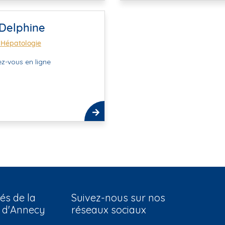
Delphine
 Hépatologie
z-vous en ligne
és de la
Suivez-nous sur nos
e d'Annecy
réseaux sociaux