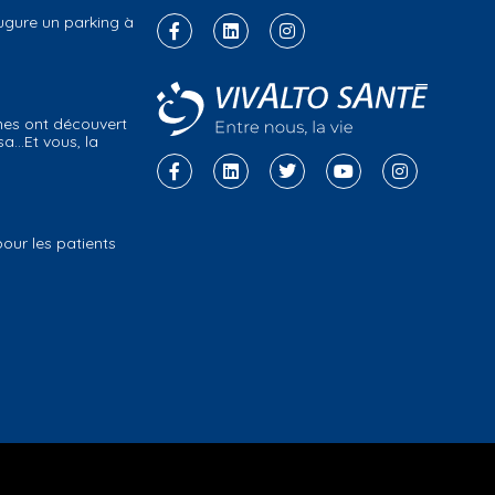
ugure un parking à
nes ont découvert
isa…Et vous, la
ur les patients