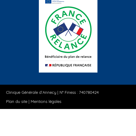
Clinique Générale d’Annecy | N° Finess : 740780424
Plan du site
|
Mentions légales