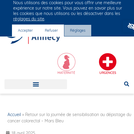
Nous utilisons des cookies pour vous offrir une meilleure
Groupe Vivalto Santé
expérience sur notre site. Vous pouvez en savoir plus sur
Entre nous, la vie
les cookies que nous utilisons ou les désactiver dans les
réglages du site
.
Accepter
Refuser
Réglages
MATERNITÉ
URGENCES
Accueil
»
Retour sur la journée de sensibilisation au dépistage du
cancer colorectal – Mars Bleu
18 avril 2025